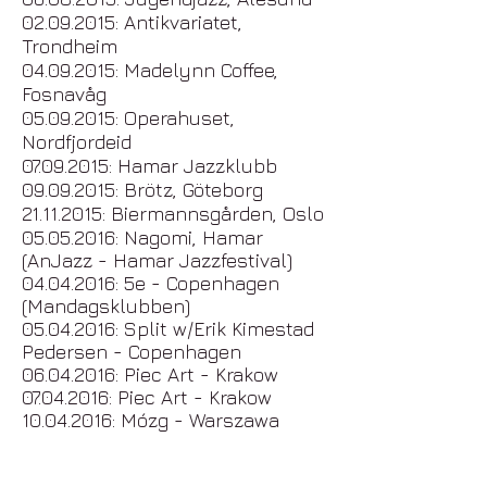
02.09.2015
: Antikvariatet,
Trondheim
04.09.2015
: Madelynn Coffee,
Fosnavåg
05.09.2015
: Operahuset,
Nordfjordeid
07.09.2015
: Hamar Jazzklubb
09.09.2015
: Brötz, Göteborg
21.11.2015
: Biermannsgården, Oslo
05.05.2016
: Nagomi, Hamar
(AnJazz - Hamar Jazzfestival)
04.04.2016
: 5e - Copenhagen
(Mandagsklubben)
05.04.2016
: Split w/Erik Kimestad
Pedersen - Copenhagen
06.04.2016
: Piec Art - Krakow
07.04.2016
: Piec Art - Krakow
10.04.2016
: Mózg - Warszawa
17.04.2016
: Caféteateret - Oslo
(Kampenjazz)