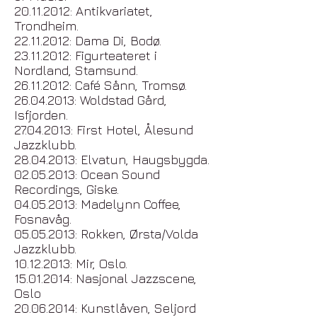
20.11.2012
: Antikvariatet,
Trondheim.
22.11.2012: Dama Di, Bodø.
23.11.2012
: Figurteateret i
Nordland, Stamsund.
26.11.2012
: Café Sånn, Tromsø.
26.04.2013
: Woldstad Gård,
Isfjorden.
27.04.2013: First Hotel, Ålesund
Jazzklubb.
28.04.2013
: Elvatun, Haugsbygda.
02.05.2013
: Ocean Sound
Recordings, Giske.
04.05.2013: Madelynn Coffee,
Fosnavåg.
05.05.2013
: Rokken, Ørsta/Volda
Jazzklubb.
10.12.2013: Mir, Oslo.
15.01.2014
: Nasjonal Jazzscene,
Oslo
20.06.2014
: Kunstlåven, Seljord