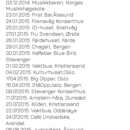
03.12.2014
: Musikkbaren, Norges
Musikkhøgskole
23.01.2015
: First Bar,Ålesund
24.01.2015
: Fosnavåg Konserthus
25.01.2015
: ID-huset, Brattvåg
27.01.2015
: Fru Svendsen, Ørsta
28.01.2015
: Førdehuset, Førde
29.01.2015
: Chagall, Bergen
30.01.2015
: Kaffebar Blue Bird,
Stavanger
01.02.2015
: Vaktbua, Kristiansand
04.02.2015
: Kulturhuset,Oslo
1
17.04.2015
: Big Dipper, Oslo
18.04.2015
: StåOppJazz, Bergen
09.07.2015
: Stavanger Konserthus
11.07.2015
: Arnstein-håla, Dunsæd
20.07.2015
: Kilden, Kristiansand
22.07.2015
: Vaktbua, Odderøya
24.07.2015
: Café Lindvedske,
Arendal
06.08.2015
: Jugendjazz, Ålesund